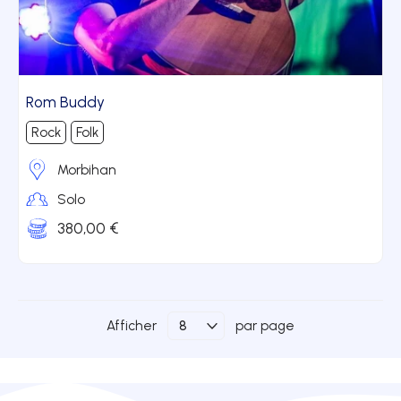
Rom Buddy
Rock
Folk
Morbihan
Solo
380,00 €
Afficher
par page