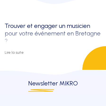
Trouver et engager un musicien
pour votre événement en Bretagne
?
Lire la suite
Vous organisez un événement et souhaitez engager un
musicien ? La venue d'un artiste peut transformer
complètement l’ambiance et créer des souvenirs
inoubliables pour vos invités. Que ce soit pour un mariage,
une fête d’entreprise, une soirée d'anniversaire ou tout
Newsletter
MIKRO
autre événement, la musique live apporte une énergie
unique.